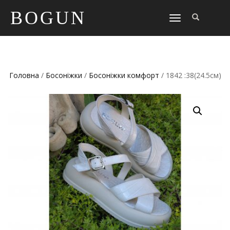
BOGUN
TOGGLE
NAVIGATION
Головна
/
Босоніжки
/
Босоніжки комфорт
/ 1842 :38(24.5см)