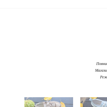
Повний
Магази
Реж