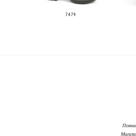
7479
Повний
Магази