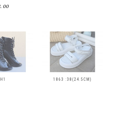
. 00
H1
1863 :38(24.5СМ)
185