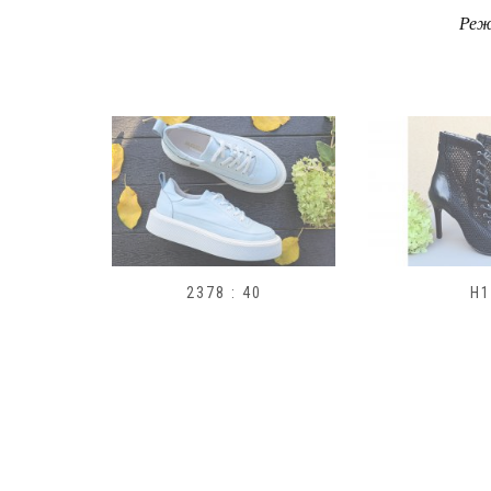
Реж
9
2378 : 40
H1