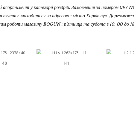
 асортимент у категорії роздріб. Замовлення за номером 097 778
н взуття знаходиться за адресою : місто Харків вул. Даргомижськ
им роботи магазину BOGUN : п'ятниця та субота з 10. 00 до 18
H2