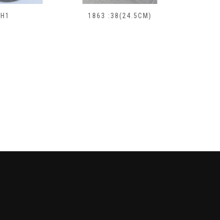
H1
1863 :38(24.5СМ)
185