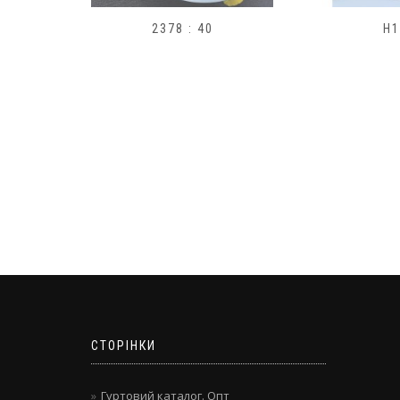
9
2378 : 40
H1
СТОРІНКИ
Гуртовий каталог. Опт