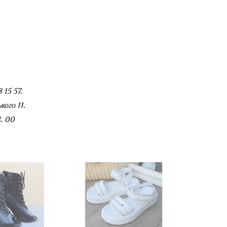
 15 57.
ого 11.
. 00