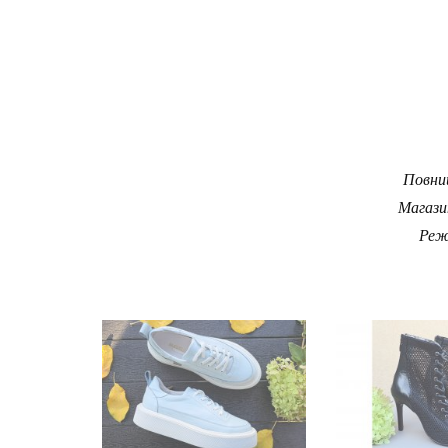
Повний
Магази
Реж