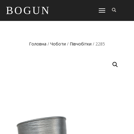
BOGUN
TOGGLE
NAVIGATION
Головна
/
Чоботи
/
Півчобітки
/ 2285