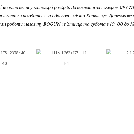
 асортимент у категорії роздріб. Замовлення за номером 097 778
н взуття знаходиться за адресою : місто Харків вул. Даргомижськ
им роботи магазину BOGUN : п'ятниця та субота з 10. 00 до 18
H2