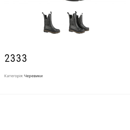
2333
Категорія:
Черевики