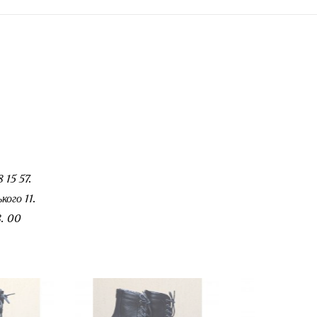
 15 57.
ого 11.
. 00