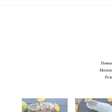
Повний
Магази
Реж