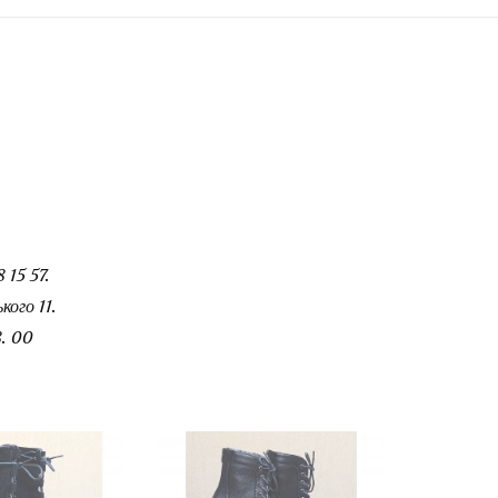
 15 57.
ого 11.
. 00