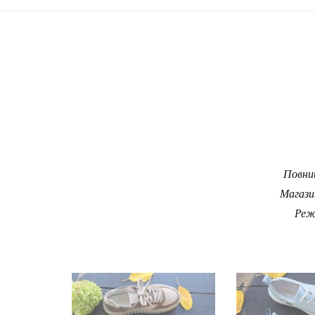
Повний
Магази
Реж