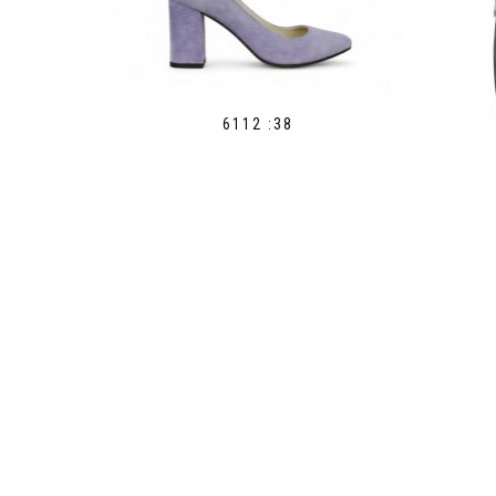
6112 :38