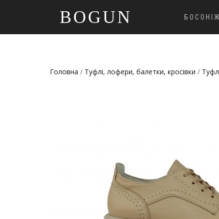
BOGUN
БОСОНІ
Головна
/
Туфлі, лофери, балетки, кросівки
/
Туфл