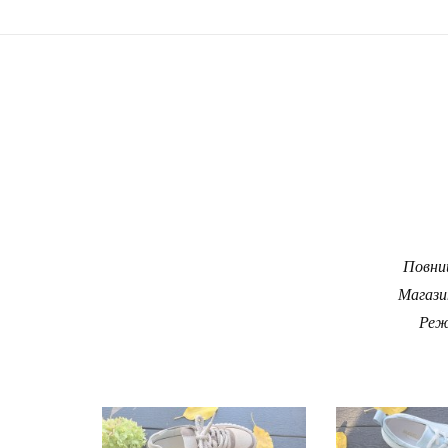
Повний
Магази
Реж