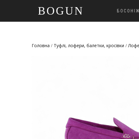
BOGUN
БОСОНІ
Головна
/
Туфлі, лофери, балетки, кросівки
/
Лофе