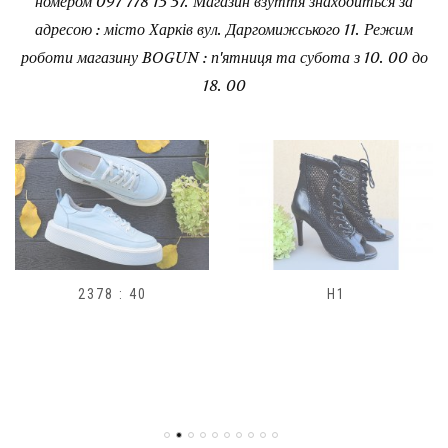
номером 097 778 15 57. Магазин взуття знаходиться за
адресою : місто Харків вул. Даргомижського 11. Режим
роботи магазину BOGUN : п'ятниця та субота з 10. 00 до
18. 00
2378 : 40
H1