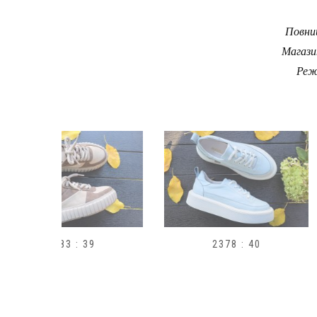
Повний
Магази
Реж
9
2378 : 40
H1