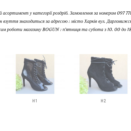
 асортимент у категорії роздріб. Замовлення за номером 097 778
н взуття знаходиться за адресою : місто Харків вул. Даргомижськ
им роботи магазину BOGUN : п'ятниця та субота з 10. 00 до 18
H2