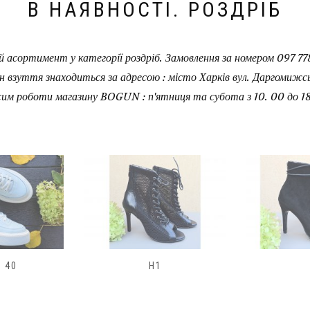
В НАЯВНОСТІ. РОЗДРІБ
 асортимент у категорії роздріб. Замовлення за номером 097 778
н взуття знаходиться за адресою : місто Харків вул. Даргомижськ
им роботи магазину BOGUN : п'ятниця та субота з 10. 00 до 18
H2