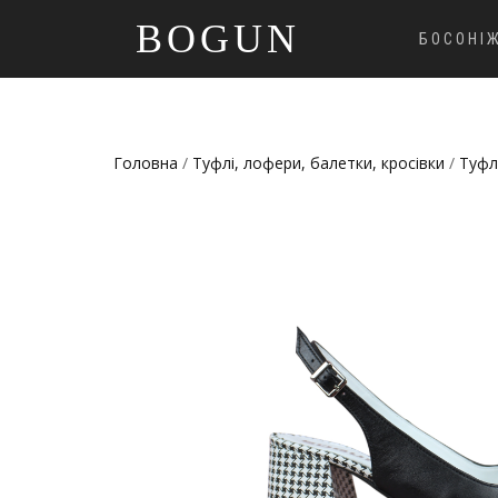
BOGUN
БОСОНІ
Головна
/
Туфлі, лофери, балетки, кросівки
/
Туфл