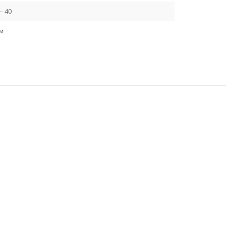
– 40
см