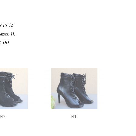
 15 57.
ого 11.
. 00
H1
1863 :38(24.5СМ)
185