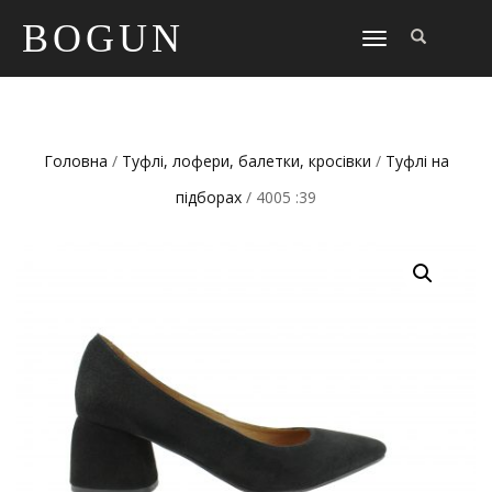
BOGUN
TOGGLE
NAVIGATION
Головна
/
Туфлі, лофери, балетки, кросівки
/
Туфлі на
підборах
/ 4005 :39