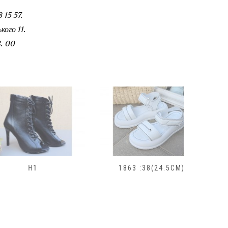
 15 57.
ого 11.
. 00
H1
1863 :38(24.5СМ)
185