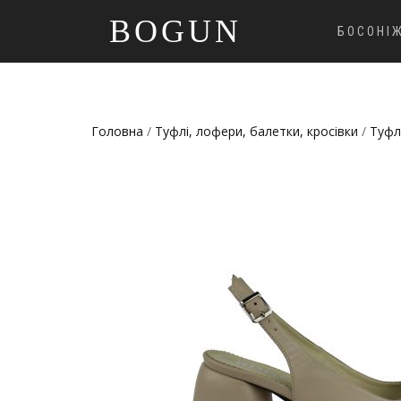
BOGUN
БОСОНІ
Головна
/
Туфлі, лофери, балетки, кросівки
/
Туфл