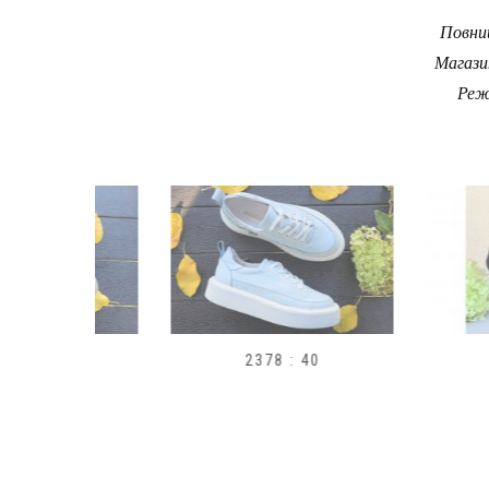
Повний
Магази
Реж
9
2378 : 40
H1