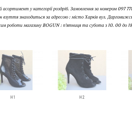
 асортимент у категорії роздріб. Замовлення за номером 097 778
н взуття знаходиться за адресою : місто Харків вул. Даргомижськ
им роботи магазину BOGUN : п'ятниця та субота з 10. 00 до 18
H2