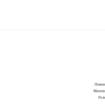
Повний
Магази
Реж