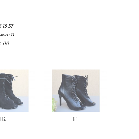
 15 57.
ого 11.
. 00
H1
1863 :38(24.5СМ)
185