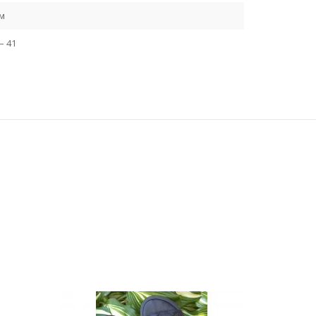
см
– 41