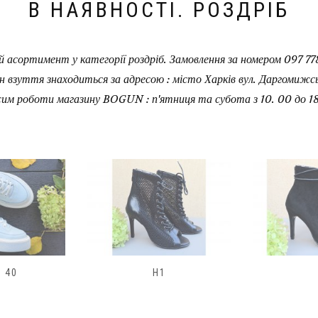
В НАЯВНОСТІ. РОЗДРІБ
 асортимент у категорії роздріб. Замовлення за номером 097 778
н взуття знаходиться за адресою : місто Харків вул. Даргомижськ
им роботи магазину BOGUN : п'ятниця та субота з 10. 00 до 18
H2