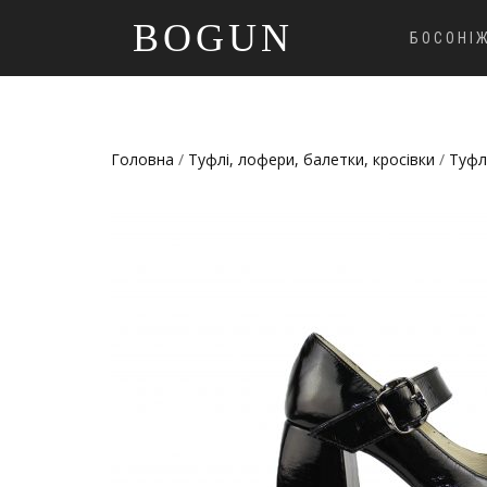
BOGUN
БОСОНІ
Головна
/
Туфлі, лофери, балетки, кросівки
/
Туфл