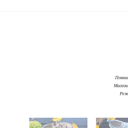
Повний
Магази
Реж