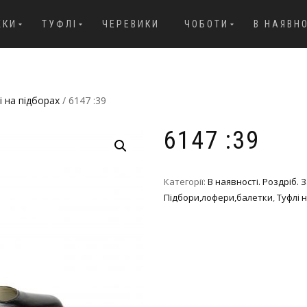
ЖКИ
ТУФЛІ
ЧЕРЕВИКИ
ЧОБОТИ
В НАЯВН
і на підборах
/ 6147 :39
6147 :39
Категорії:
В наявності. Роздріб.
Підбори,лофери,балетки
,
Туфлі 