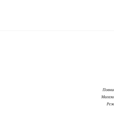
Повний
Магази
Реж