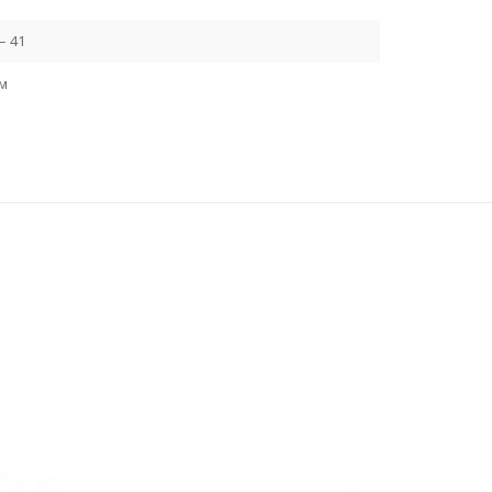
– 41
см