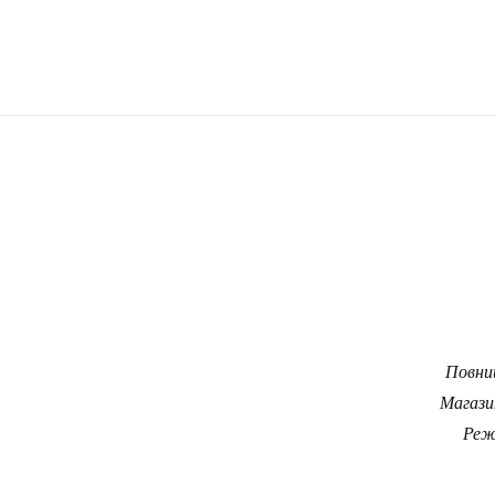
Повний
Магази
Реж