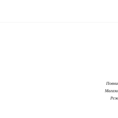
Повний
Магази
Реж