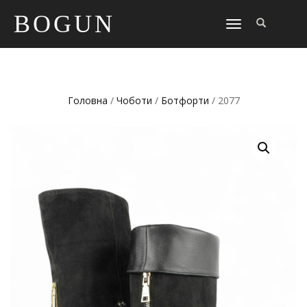
BOGUN
TOGGLE
NAVIGATION
Головна
/
Чоботи
/
Ботфорти
/ 2077