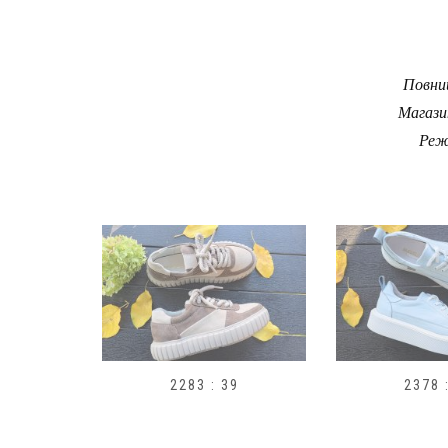
Повний
Магази
Реж
9
2378 : 40
H