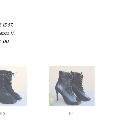
 15 57.
ого 11.
. 00
H1
1863 :38(24.5СМ)
185